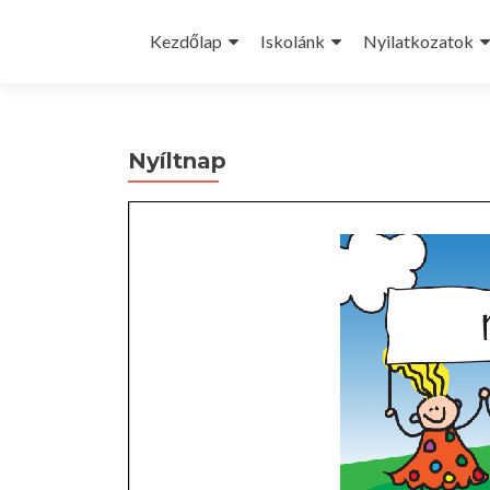
Skip
to
Kezdőlap
Iskolánk
Nyilatkozatok
content
Nyíltnap