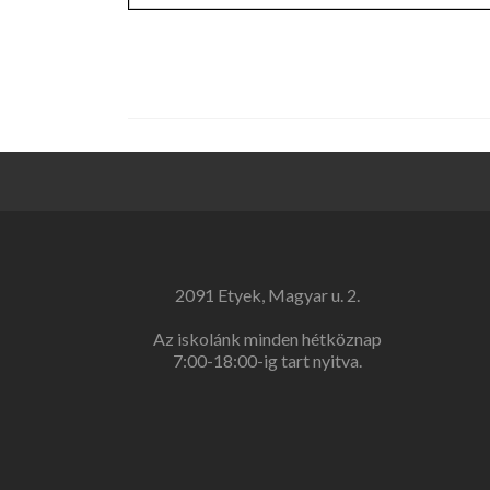
2091 Etyek, Magyar u. 2.
Az iskolánk minden hétköznap
7:00-18:00-ig tart nyitva.