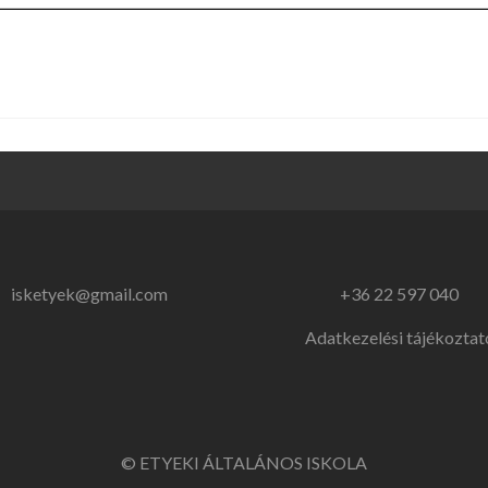
isketyek@gmail.com
+36 22 597 040
Adatkezelési tájékoztat
© ETYEKI ÁLTALÁNOS ISKOLA