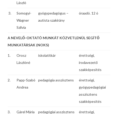
László
3.
Somogyi-
gyógypedagógus –
óraadó. 12 ó
Wagner
autista szakirány
Szilvia
A NEVELŐ-OKTATÓ MUNKÁT KÖZVETLENÜL SEGÍTŐ
MUNKATÁRSAK (NOKS)
1.
Orosz
iskolatitkár
érettségi,
Lászlóné
irodavezető
szakképesítés
2.
Papp-Szabó
pedagógia asszisztens
érettségi,
Andrea
gyógypedagógiai
asszisztens
szakképesítés
3.
Gárel Mária
pedagógiai asszisztens
érettségi,