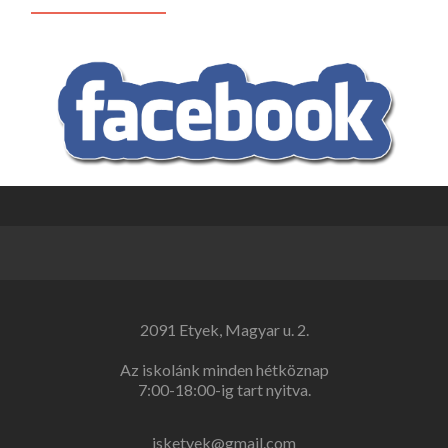
2091 Etyek, Magyar u. 2.
Az iskolánk minden hétköznap
7:00-18:00-ig tart nyitva.
isketyek@gmail.com