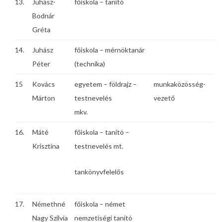
13.
Juhász-
főiskola – tanító
Bodnár
Gréta
14.
Juhász
főiskola – mérnöktanár
Péter
(technika)
15
Kovács
egyetem – földrajz –
munkaközösség-
Márton
testnevelés
vezető
mkv.
16.
Máté
főiskola – tanító –
Krisztina
testnevelés mt.
tankönyvfelelős
17.
Némethné
főiskola – német
Nagy Szilvia
nemzetiségi tanító