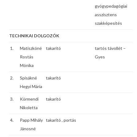
gyógypedagógiai
asszisztens
szakképesítés
TECHNIKAI DOLGOZÓK
1.
Matiszkóné
takarító
tartós távollét –
Rostás
Gyes
Mónika
2.
Spisákné
takarító
Hegyi Mária
3.
Körmendi
takarító
Nikoletta
4.
Papp Mihály
takarító , portás
Jánosné