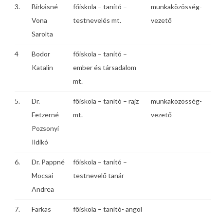
3.
Birkásné
főiskola – tanító –
munkaközösség-
Vona
testnevelés mt.
vezető
Sarolta
4
Bodor
főiskola – tanító –
Katalin
ember és társadalom
mt.
5.
Dr.
főiskola – tanító – rajz
munkaközösség-
Fetzerné
mt.
vezető
Pozsonyi
Ildikó
6.
Dr. Pappné
főiskola – tanító –
Mocsai
testnevelő tanár
Andrea
7.
Farkas
főiskola – tanító- angol