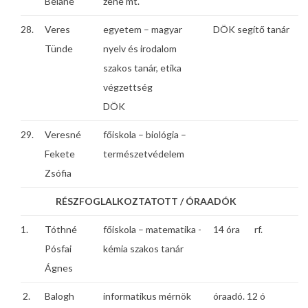
Béláné
zene mt.
28.
Veres
egyetem – magyar
DÖK segítő tanár
Tünde
nyelv és irodalom
szakos tanár, etika
végzettség
DÖK
29.
Veresné
főiskola – biológia –
Fekete
természetvédelem
Zsófia
RÉSZFOGLALKOZTATOTT / ÓRAADÓK
1.
Tóthné
főiskola – matematika -
14 óra rf.
Pósfai
kémia szakos tanár
Ágnes
2.
Balogh
informatikus mérnök
óraadó. 12 ó