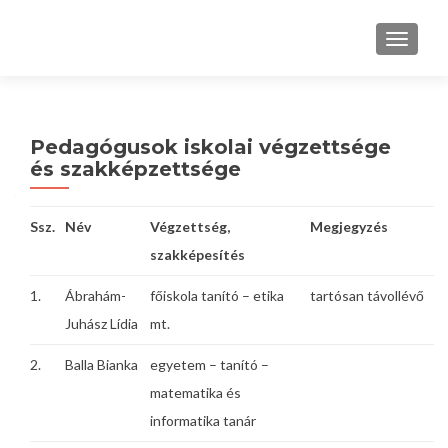
TOGGLE
Pedagógusok iskolai végzettsége
és szakképzettsége
Ssz.
Név
Végzettség,
Megjegyzés
szakképesítés
1.
Ábrahám-
főiskola tanító – etika
tartósan távollévő
Juhász Lídia
mt.
2.
Balla Bianka
egyetem – tanító –
matematika és
informatika tanár