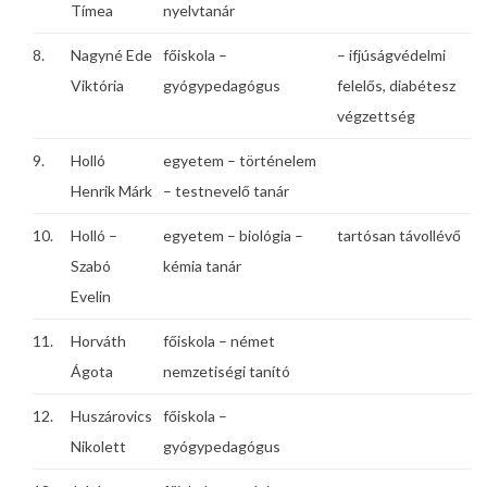
Tímea
nyelvtanár
8.
Nagyné Ede
főiskola –
– ifjúságvédelmi
Viktória
gyógypedagógus
felelős, diabétesz
végzettség
9.
Holló
egyetem – történelem
Henrik Márk
– testnevelő tanár
10.
Holló –
egyetem – biológia –
tartósan távollévő
Szabó
kémia tanár
Evelin
11.
Horváth
főiskola – német
Ágota
nemzetiségi tanító
12.
Huszárovics
főiskola –
Nikolett
gyógypedagógus