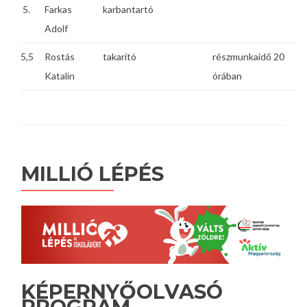
5.
Farkas
karbantartó
Adolf
5,5
Rostás
takarító
részmunkaidő 20
Katalin
órában
MILLIÓ LÉPÉS
KÉPERNYŐOLVASÓ
PROGRAM