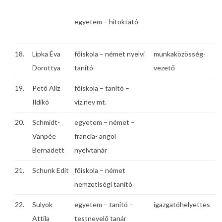
egyetem – hitoktató
18.
Lipka Éva
főiskola – német nyelvi
munkaközösség-
Dorottya
tanító
vezető
19.
Pető Aliz
főiskola – tanító –
Ildikó
viz.nev mt.
20.
Schmidt-
egyetem – német –
Vanpée
francia- angol
Bernadett
nyelvtanár
21.
Schunk Edit
főiskola – német
nemzetiségi tanító
22.
Sulyok
egyetem – tanító –
igazgatóhelyettes
Attila
testnevelő tanár