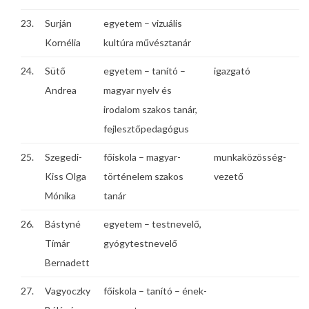
23.
Surján
egyetem – vizuális
Kornélia
kultúra művésztanár
24.
Sütő
egyetem – tanító –
igazgató
Andrea
magyar nyelv és
irodalom szakos tanár,
fejlesztőpedagógus
25.
Szegedi-
főiskola – magyar-
munkaközösség-
Kiss Olga
történelem szakos
vezető
Mónika
tanár
26.
Bástyné
egyetem – testnevelő,
Tímár
gyógytestnevelő
Bernadett
27.
Vagyoczky
főiskola – tanító – ének-