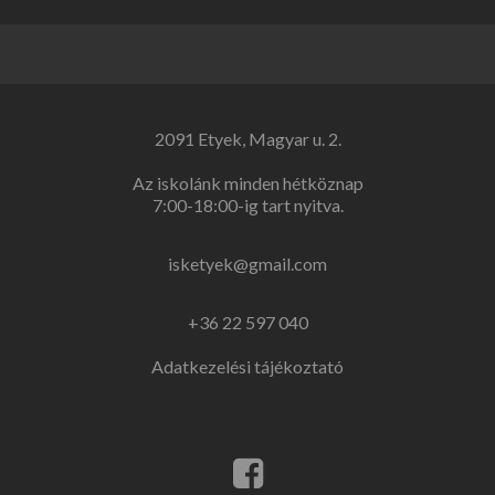
2091 Etyek, Magyar u. 2.
Az iskolánk minden hétköznap
7:00-18:00-ig tart nyitva.
isketyek@gmail.com
+36 22 597 040
Adatkezelési tájékoztató
Facebook
link