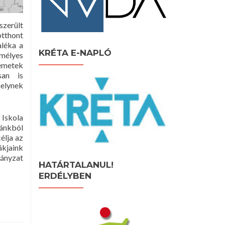
szerült
otthont
aléka a
KRÉTA E-NAPLÓ
mélyes
émetek
san is
elynek
 Iskola
lánkból
élja az
ákjaink
ányzat
HATÁRTALANUL!
ERDÉLYBEN