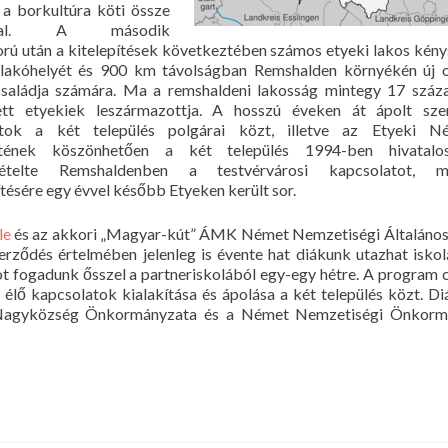
a borkultúra köti össze
ssal. A második
orú után a kitelepítések következtében számos etyeki lakos kény
 lakóhelyét és 900 km távolságban Remshalden környékén új 
családja számára. Ma a remshaldeni lakosság mintegy 17 száz
tett etyekiek leszármazottja. A hosszú éveken át ápolt sze
atok a két település polgárai közt, illetve az Etyeki N
etének köszönhetően a két település 1994-ben hivatalo
ételte Remshaldenben a testvérvárosi kapcsolatot, m
ésére egy évvel később Etyeken került sor.
le
és az akkori „Magyar-kút” ÁMK Német Nemzetiségi Általános
zerződés értelmében jelenleg is évente hat diákunk utazhat isko
ot fogadunk ősszel a partneriskolából egy-egy hétre. A program c
e élő kapcsolatok kialakítása és ápolása a két település közt. Di
ek Nagyközség Önkormányzata és a Német Nemzetiségi Önkorm