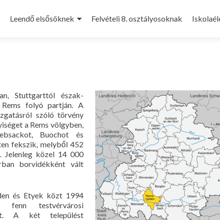
Leendő elsősöknek
Felvételi 8. osztályosoknak
Iskolaél
, Stuttgarttól észak-
 Rems folyó partján. A
azgatásról szóló törvény
yiséget a Rems völgyben,
Hebsackot, Buochot és
ten fekszik, melyből 452
t. Jelenleg közel 14 000
rban borvidékként vált
den és Etyek közt 1994
 fenn testvérvárosi
at. A két települést