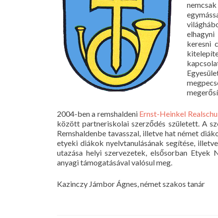
nemcsak 
egymá
világháb
elhagyni
keresni 
kitelepí
kapcsol
Egyesül
megpecs
megerősít
2004-ben a remshaldeni
Ernst-Heinkel Realschu
között partneriskolai szerződés született. A s
Remshaldenbe tavasszal, illetve hat német diák
etyeki diákok nyelvtanulásának segítése, illetv
utazása helyi szervezetek, elsősorban Ety
anyagi támogatásával valósul meg.
Kazinczy Jámbor Ágnes, német szakos tanár