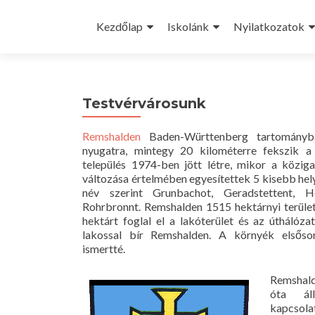
Skip
to
Kezdőlap
Iskolánk
Nyilatkozatok
content
Testvérvárosunk
Remshalden
Baden-Württenberg tartományban
nyugatra, mintegy 20 kilométerre fekszik a
település 1974-ben jött létre, mikor a közig
változása értelmében egyesítettek 5 kisebb hel
név szerint Grunbachot, Geradstettent, 
Rohrbronnt. Remshalden 1515 hektárnyi terüle
hektárt foglal el a lakóterület és az úthálóza
lakossal bír Remshalden. A környék elsőso
ismertté.
Remshal
óta áll
kapcsol