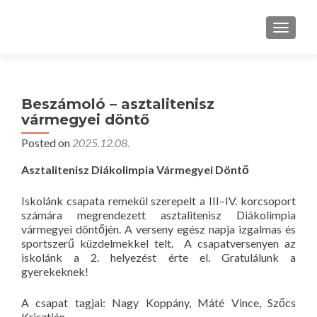
TOGGLE
Beszámoló – asztalitenisz
vármegyei döntő
Posted on
2025.12.08.
Asztalitenisz Diákolimpia Vármegyei Döntő
Iskolánk csapata remekül szerepelt a III–IV. korcsoport
számára megrendezett asztalitenisz Diákolimpia
vármegyei döntőjén. A verseny egész napja izgalmas és
sportszerű küzdelmekkel telt. A csapatversenyen az
iskolánk a 2. helyezést érte el. Gratulálunk a
gyerekeknek!
A csapat tagjai: Nagy Koppány, Máté Vince, Szőcs
Krisztián