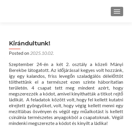
TOGGLE
Kirándultunk!
Posted on
2025.10.02.
Szeptember 24-én a két 2. osztály a közeli Mányi
Berekbe látogatott. Az időjárással kegyes volt hozzánk,
így egy kalandos, friss levegőn szaladgálós délelőttöt
tölthettünk el a természet ezen szinte háborítatlan
területén. 4 csapat tett meg mindent azért, hogy
megszerezzék a kódot, amivel kinyithatták a titkot rejtő
ládikát. A feladatok között volt, hogy fel kellett kutatni
elrejtett gyöngyöket, volt, hogy végig kellett menni egy
mezítlábas ösvényen és végül egy műalkotást is kellett
csinálnia természetes anyagokból a csapatoknak. Végül
mindenki megszerezte a kódot és kinyílt a ládika!