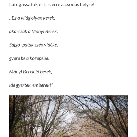
Látogassatok el ti is erre a csodás helyre!
„ Ez a világ olyan kerek,
akárcsak a Mányi Berek.
Sajgó -patak szép vidéke,
gyere be a közepébe!
Mányi Berek jó berek,
ide gyertek, emberek!”