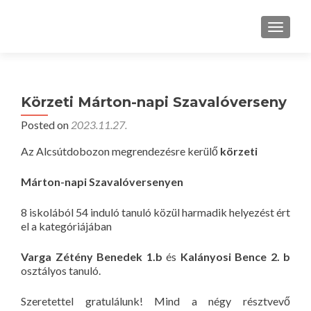
TOGGLE
Körzeti Márton-napi Szavalóverseny
Posted on
2023.11.27.
Az Alcsútdobozon megrendezésre kerülő
k
ö
rzeti
M
á
rton-napi Szaval
ó
versenyen
8 iskolából 54 induló tanuló közül harmadik helyezést ért
el a kategóriájában
Varga Zétény Benedek 1.b
és
Kalányosi Bence 2. b
osztályos tanuló.
Szeretettel gratulálunk! Mind a négy résztvevő