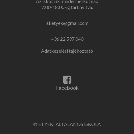
Az iskolánk minden hétköznap
7:00-18:00-ig tart nyitva.
isketyek@gmail.com
+36 22 597 040
Adatkezelési tájékoztató
Facebook
link
Facebook
© ETYEKI ÁLTALÁNOS ISKOLA