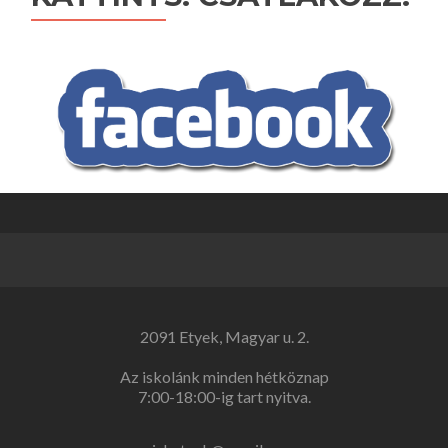
2091 Etyek, Magyar u. 2.
Az iskolánk minden hétköznap
7:00-18:00-ig tart nyitva.