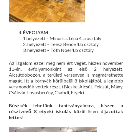
ÉVFOLYAM
1.helyezett – Minorics Léna 4. a osztály
2. helyezett – Teész Bence 4.b osztály
3. helyezett – Tóth Noel 4.b osztály
Az izgalom ezzel még nem ért véget, hiszen november
11-én, évfolyamonként az első 2 helyezett,
Alcsútdobozon, a területi versenyen is megmérethette
magát. Itt a környék körülbelül 8 iskolájából, a legjobb
versmondók vettek részt. (Bicske, Alcsút, Felcsút, Mány,
Csákvár, Lovasberény, Csabdi, Etyek)
Büszkék lehetünk tanítványainkra, hiszen a
résztvevő 8 etyeki iskolás közül 5-en díjazottak
lettek
!