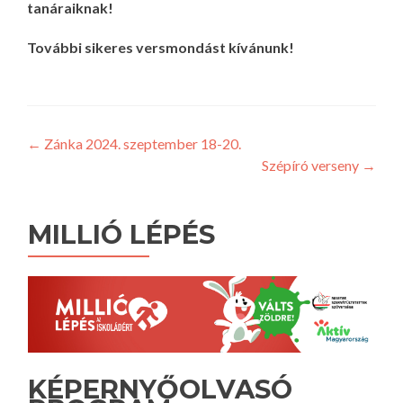
tanáraiknak!
További sikeres versmondást kívánunk!
Bejegyzés
←
Zánka 2024. szeptember 18-20.
Szépíró verseny
→
navigáció
MILLIÓ LÉPÉS
KÉPERNYŐOLVASÓ