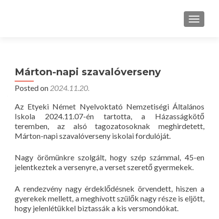
TOGGLE
Márton-napi szavalóverseny
Posted on
2024.11.20.
Az Etyeki Német Nyelvoktató Nemzetiségi Általános
Iskola 2024.11.07-én tartotta, a Házasságkötő
teremben, az alsó tagozatosoknak meghirdetett,
Márton-napi szavalóverseny iskolai fordulóját.
Nagy örömünkre szolgált, hogy szép számmal, 45-en
jelentkeztek a versenyre, a verset szerető gyermekek.
A rendezvény nagy érdeklődésnek örvendett, hiszen a
gyerekek mellett, a meghívott szülők nagy része is eljött,
hogy jelenlétükkel biztassák a kis versmondókat.