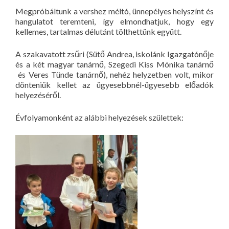
Megpróbáltunk a vershez méltó, ünnepélyes helyszínt és
hangulatot teremteni, így elmondhatjuk, hogy egy
kellemes, tartalmas délutánt tölthettünk együtt.
A szakavatott zsűri (Sütő Andrea, iskolánk Igazgatónője
és a két magyar tanárnő, Szegedi Kiss Mónika tanárnő
és Veres Tünde tanárnő), nehéz helyzetben volt, mikor
dönteniük kellet az ügyesebbnél-ügyesebb előadók
helyezéséről.
Évfolyamonként az alábbi helyezések születtek: