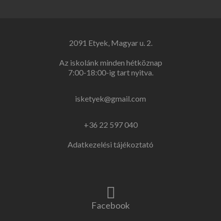
2091 Etyek, Magyar u. 2.
Az iskolánk minden hétköznap
7:00-18:00-ig tart nyitva.
isketyek@gmail.com
+36 22 597 040
Adatkezelési tájékoztató
Facebook link
Facebook