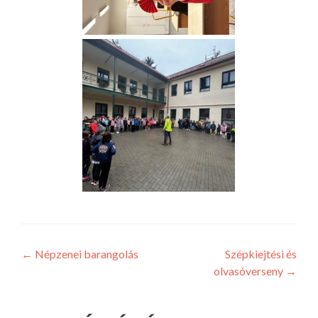
Bejegyzés
←
Népzenei barangolás
Szépkiejtési és
olvasóverseny
→
navigáció