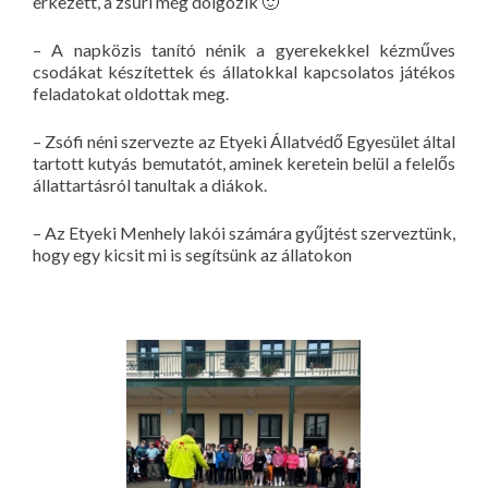
érkezett, a zsűri még dolgozik 🙂
– A napközis tanító nénik a gyerekekkel kézműves
csodákat készítettek és állatokkal kapcsolatos játékos
feladatokat oldottak meg.
– Zsófi néni szervezte az Etyeki Állatvédő Egyesület által
tartott kutyás bemutatót, aminek keretein belül a felelős
állattartásról tanultak a diákok.
– Az Etyeki Menhely lakói számára gyűjtést szerveztünk,
hogy egy kicsit mi is segítsünk az állatokon